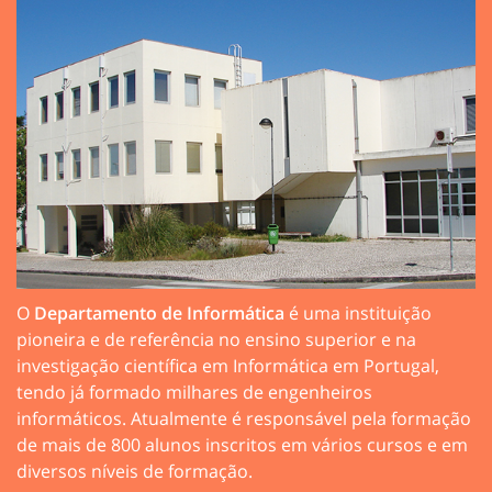
O
Departamento de Informática
é uma instituição
pioneira e de referência no ensino superior e na
investigação científica em Informática em Portugal,
tendo já formado milhares de engenheiros
informáticos. Atualmente é responsável pela formação
de mais de 800 alunos inscritos em vários cursos e em
diversos níveis de formação.