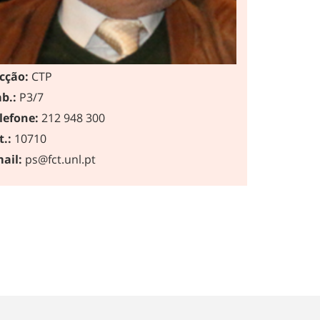
cção:
CTP
b.:
P3/7
lefone:
212 948 300
t.:
10710
ail:
ps@fct.unl.pt