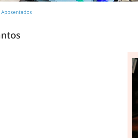
 Aposentados
antos