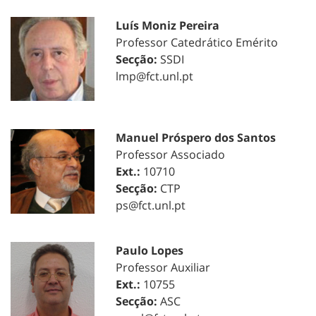
Luís Moniz Pereira
Professor Catedrático Emérito
Secção:
SSDI
lmp@fct.unl.pt
Manuel Próspero dos Santos
Professor Associado
Ext.:
10710
Secção:
CTP
ps@fct.unl.pt
Paulo Lopes
Professor Auxiliar
Ext.:
10755
Secção:
ASC