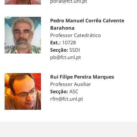
poral@fct.unl.pt
Pedro Manuel Corrêa Calvente
Barahona
Professor Catedrático
Ext.:
10728
Secção:
SSDI
pb@fct.unl.pt
Rui Filipe Pereira Marques
Professor Auxiliar
Secção:
ASC
rfm@fct.unl.pt