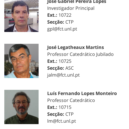
José Gabriel Pereira Lopes
Investigador Principal
Ext.:
10722
Secção:
CTP
gpl@fct.unl.pt
José Legatheaux Martins
Professor Catedrático Jubilado
Ext.:
10725
Secção:
ASC
jalm@fct.unl.pt
Luís Fernando Lopes Monteiro
Professor Catedrático
Ext.:
10715
Secção:
CTP
lm@fct.unl.pt