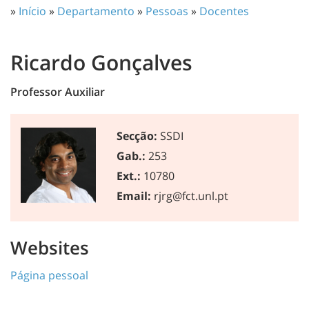
»
Início
»
Departamento
»
Pessoas
»
Docentes
Ricardo Gonçalves
Professor Auxiliar
Secção:
SSDI
Gab.:
253
Ext.:
10780
Email:
rjrg@fct.unl.pt
Websites
Página pessoal