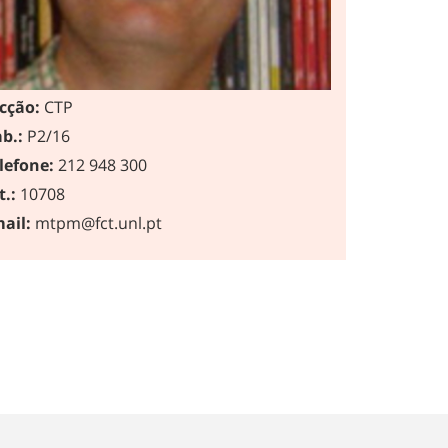
cção:
CTP
b.:
P2/16
lefone:
212 948 300
t.:
10708
ail:
mtpm@fct.unl.pt