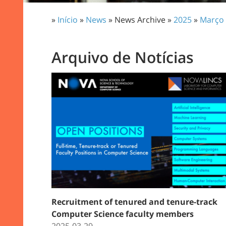
»
Início
»
News
» News Archive »
2025
»
Março
Arquivo de Notícias
Recruitment of tenured and tenure-track
Computer Science faculty members
2025-03-29