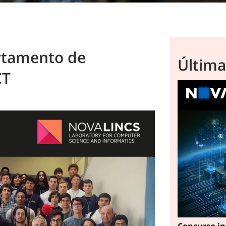
rtamento de
Última
CT
Concurso in