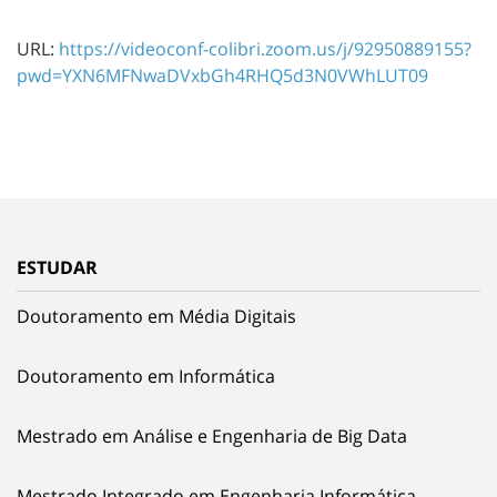
URL:
https://videoconf-colibri.zoom.us/j/92950889155?
pwd=YXN6MFNwaDVxbGh4RHQ5d3N0VWhLUT09
ESTUDAR
Doutoramento em Média Digitais
Doutoramento em Informática
Mestrado em Análise e Engenharia de Big Data
Mestrado Integrado em Engenharia Informática