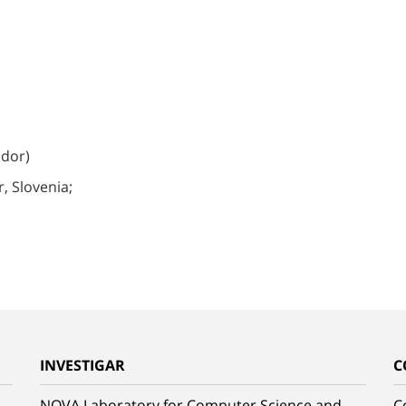
ador)
, Slovenia;
INVESTIGAR
C
NOVA Laboratory for Computer Science and
C