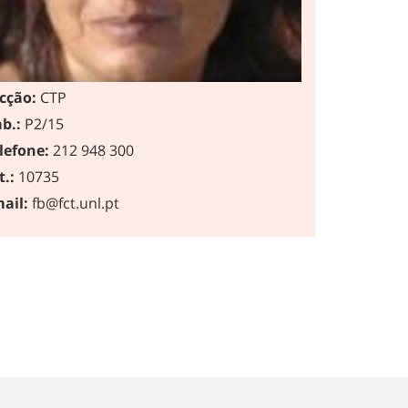
cção:
CTP
b.:
P2/15
lefone:
212 948 300
t.:
10735
ail:
fb@fct.unl.pt