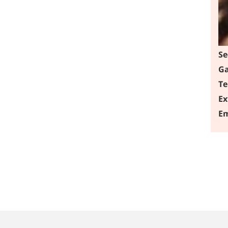
Se
Ga
Te
Ex
Em