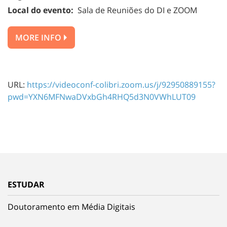
Local do evento:
Sala de Reuniões do DI e ZOOM
MORE INFO
URL:
https://videoconf-colibri.zoom.us/j/92950889155?
pwd=YXN6MFNwaDVxbGh4RHQ5d3N0VWhLUT09
ESTUDAR
Doutoramento em Média Digitais