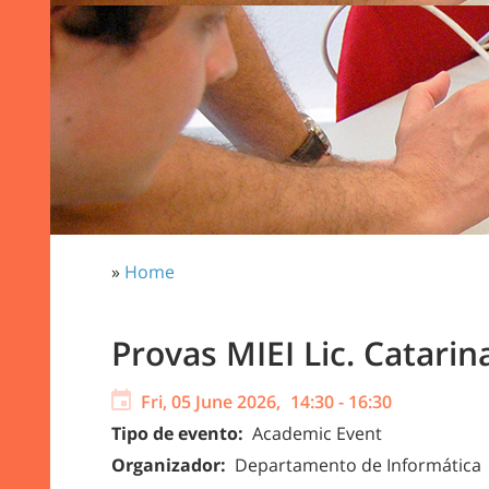
»
Home
Provas MIEI Lic. Catari
Fri, 05 June 2026,
14:30
-
16:30
Tipo de evento:
Academic Event
Organizador:
Departamento de Informática