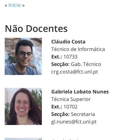
»
Início
»
Não Docentes
Cláudio Costa
Técnico de Informática
Ext.:
10733
Secção:
Gab. Técnico
crg.costa@fct.unl.pt
Gabriela Lobato Nunes
Técnica Superior
Ext.:
10702
Secção:
Secretaria
gl.nunes@fct.unl.pt