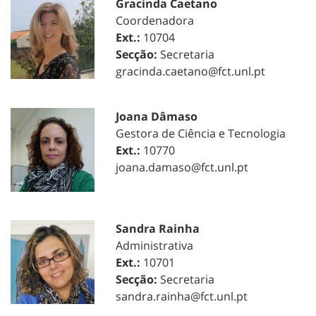
Gracinda Caetano
Coordenadora
Ext.:
10704
Secção:
Secretaria
gracinda.caetano@fct.unl.pt
Joana Dâmaso
Gestora de Ciência e Tecnologia
Ext.:
10770
joana.damaso@fct.unl.pt
Sandra Rainha
Administrativa
Ext.:
10701
Secção:
Secretaria
sandra.rainha@fct.unl.pt